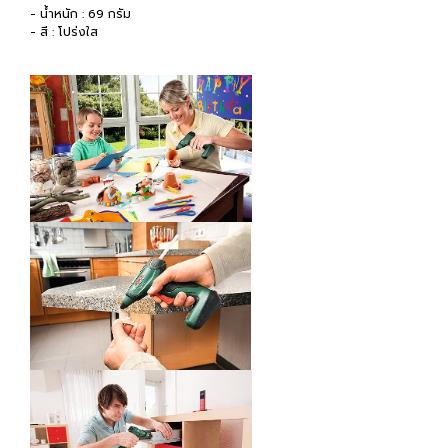
- น้ำหนัก : 69 กรัม
- สี : โปร่งใส