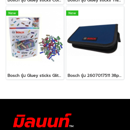
Bosch รุ่น Gluey sticks Color กาวแท่ง คละสี (2608002005)
Bosch รุ่น Gluey sticks Transpa กาวแท่ง สีใส (2608002004)
New
New
Bosch รุ่น Gluey sticks Glitter กาวแท่ง กากเพชร คละสี (2608002006)
Bosch รุ่น 2607017511 38pcs bag pack set (SDB + socket + hand screw driver) ชุดดอกไขควง BOSCH 38 ชิ้น รหัส 2607017511