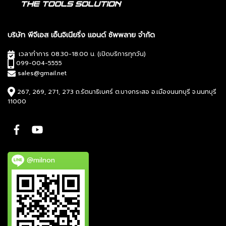
บริษัท พีจีเอส เอ็นจิเนียริ่ง แอนด์ ซัพพลาย จำกัด
เวลาทำการ 08.30-18.00 น. (เปิดบริการทุกวัน)
099-004-5555
sales@gmail.net
267, 269, 271, 273 ถ.รัตนาธิเบศร์ ต.บางกระสอ อ.เมืองนนทบุรี จ.นนทบุรี
11000
@milnon