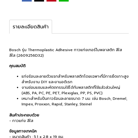
รายละเอียดสินค้า
Bosch รุ่น Thermoplastic Adhesive กาวแท่งเทอร์โมพลาสติก สีใส
สีใส (2609256D32)
คุณสมบัติ
แท่งร้อนละลายตัวแรกสำหรับพลาสติกโดยเฉพาะที่มีการยึดเกาะสูง
สำหรับงาน DIY และงานอดิเรก
งานซ่อมแซมและหัตถกรรมใช้ได้กับพลาสติกที่ใช้แล้วส่วนใหญ่
(ABS, PA, PC, PE, PET, Plexiglas, PP, PS, PVC)
เหมาะสำหรับปืนกาวร้อนละลายขนาด 7 มม. เช่น Bosch, Dremel,
Impex, Proxxon, Rapid, Stanley, Steinel
สินค้าประกอบด้วย
- กาวแท่ง สีใส
ข้อมูลทางเทคนิค
- ขนาดสินค้า : 5.1 x 2.8 x 19 ซม.