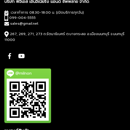
บริษัท พีจีเอส เอ็นจิเนียริ่ง แอนด์ ซัพพลาย จำกัด
เวลาทำการ 08.30-18.00 น. (เปิดบริการทุกวัน)
099-004-5555
sales@gmail.net
267, 269, 271, 273 ถ.รัตนาธิเบศร์ ต.บางกระสอ อ.เมืองนนทบุรี จ.นนทบุรี
11000
@milnon