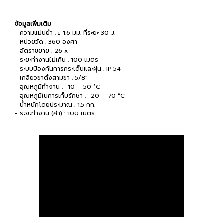
ข้อมูลเพิ่มเติม
- ความแม่นยำ : ± 1.6 มม. ที่ระยะ 30 ม.
- หน่วยวัด : 360 องศา
- อัตราขยาย : 26 x
- ระยะทำงานไม่เกิน : 100 เมตร
- ระบบป้องกันการกระเด็นและฝุ่น : IP 54
- เกลียวขาตั้งสามขา : 5/8"
- อุณหภูมิทำงาน : -10 – 50 °C
- อุณหภูมิในการเก็บรักษา : -20 – 70 °C
- น้ำหนักโดยประมาณ : 1.5 กก.
- ระยะทำงาน (ค่า) : 100 เมตร