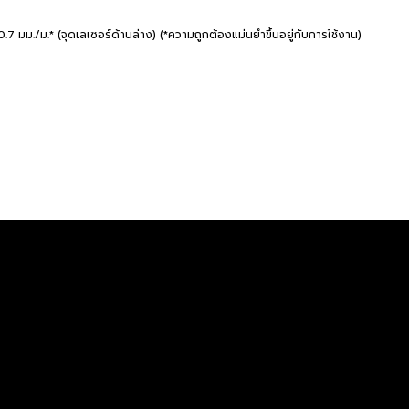
0.7 มม./ม.* (จุดเลเซอร์ด้านล่าง) (*ความถูกต้องแม่นยำขึ้นอยู่กับการใช้งาน)