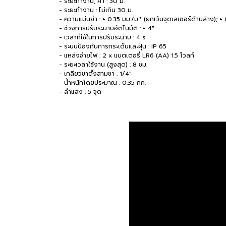
- ระยะทำงาน, ค่า : 30 ม.
- ระยะทำงาน : ไม่เกิน 30 ม.
- ความแม่นยำ : ± 0.35 มม./ม.* (ยกเว้นจุดเลเซอร์ด้านล่าง); ± 
- ช่วงการปรับระนาบอัตโนมัติ : ± 4°
- เวลาที่ใช้ในการปรับระนาบ : 4 s
- ระบบป้องกันการกระเด็นและฝุ่น : IP 65
- แหล่งจ่ายไฟ : 2 x แบตเตอรี่ LR6 (AA) 1.5 โวลท์
- ระยะเวลาใช้งาน (สูงสุด) : 8 ชม.
- เกลียวขาตั้งสามขา : 1/4"
- น้ำหนักโดยประมาณ : 0.35 กก.
- ลำแสง : 5 จุด