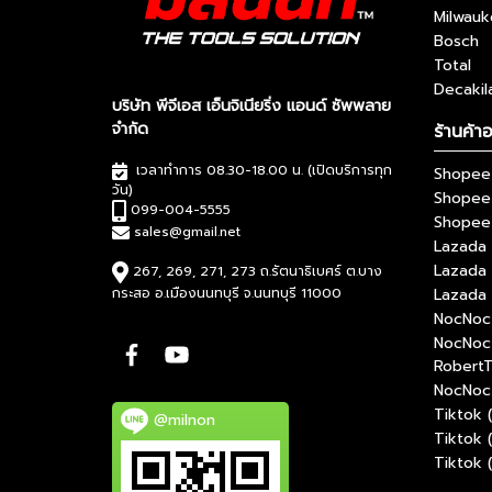
Milwau
Bosch
Total
Decakil
บริษัท พีจีเอส เอ็นจิเนียริ่ง แอนด์ ซัพพลาย
จำกัด
ร้านค้า
เวลาทำการ 08.30-18.00 น. (เปิดบริการทุก
Shopee 
วัน)
Shopee
099-004-5555
Shopee 
sales@gmail.net
Lazada 
Lazada
267, 269, 271, 273 ถ.รัตนาธิเบศร์ ต.บาง
กระสอ อ.เมืองนนทบุรี จ.นนทบุรี 11000
Lazada 
NocNoc 
NocNoc
RobertT
NocNoc 
Tiktok 
@milnon
Tiktok 
Tiktok 