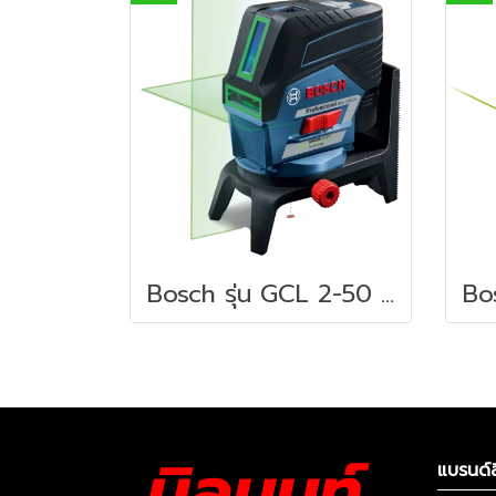
Bosch รุ่น GCL 2-50 CG เลเซอร์กำหนดแนวเส้น กากบาท + กำหนดจุด 2 จุด 50 เมตร แสงสีเขียว (0601066H80)
แบรนด์ส