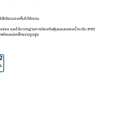
สีเขียวมองเห็นได้ชัดเจน
กฝังร่อง และได้มาตรฐานการป้องกันฝุ่นและละอองน้ำระดับ IP65
มาพร้อมแม่เหล็กแรงดูดสูง