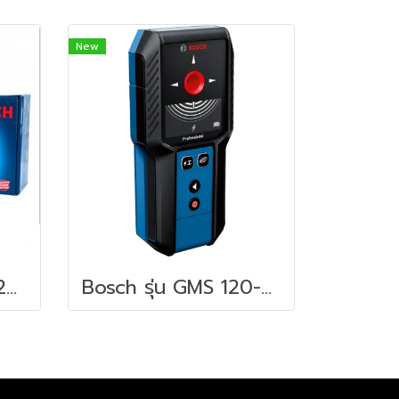
New
Bosch รุ่น D-Tect 120 เครื่องตรวจหา โลหะ ทองแดง ไม้ ท่อ PVC แบบมีน้ำ (06010813K0)
Bosch รุ่น GMS 120-27 เครื่องสแกนผนัง (06010817K0)