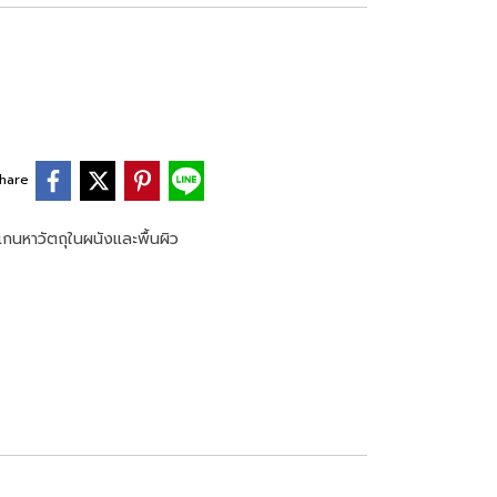
hare
แกนหาวัตถุในผนังและพื้นผิว