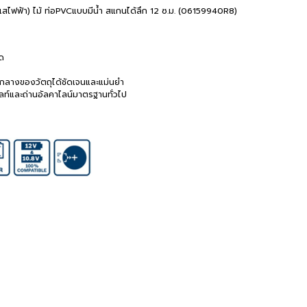
แสไฟฟ้า) ไม้ ท่อPVCแบบมีน้ำ สแกนได้ลึก 12 ซ.ม. (06159940R8)
ิด
์กลางของวัตถุได้ชัดเจนและแม่นยำ
วลท์และถ่านอัลคาไลน์มาตรฐานทั่วไป