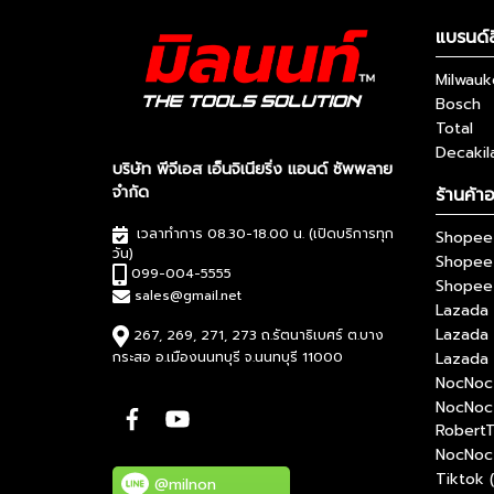
แบรนด์ส
Milwau
Bosch
Total
Decakil
บริษัท พีจีเอส เอ็นจิเนียริ่ง แอนด์ ซัพพลาย
จำกัด
ร้านค้า
เวลาทำการ 08.30-18.00 น. (เปิดบริการทุก
Shopee 
วัน)
Shopee
099-004-5555
Shopee 
sales@gmail.net
Lazada 
Lazada
267, 269, 271, 273 ถ.รัตนาธิเบศร์ ต.บาง
กระสอ อ.เมืองนนทบุรี จ.นนทบุรี 11000
Lazada 
NocNoc 
NocNoc
RobertT
NocNoc 
Tiktok 
@milnon