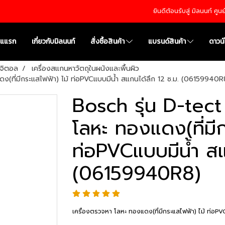
ยินดีต้อนรับสู่ มิลนนท์ ศู
าแแรก
เกี่ยวกับมิลนนท์
สั่งซื้อสินค้า
แบรนด์สินค้า
ดาวน
ิจิตอล
เครื่องสแกนหาวัตถุในผนังและพื้นผิว
ดง(ที่มีกระแสไฟฟ้า) ไม้ ท่อPVCแบบมีน้ำ สแกนได้ลึก 12 ซ.ม. (06159940R
Bosch รุ่น D-tect
โลหะ ทองแดง(ที่มีก
ท่อPVCแบบมีน้ำ สแ
(06159940R8)
เครื่องตรวจหา โลหะ ทองแดง(ที่มีกระแสไฟฟ้า) ไม้ ท่อPV