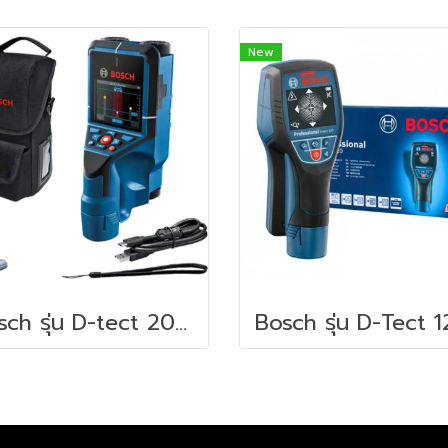
New
Bosch รุ่น D-tect 200 C Professional เครื่องสแกนผนัง วัดได้ลึก 20 ซม. (06010816K0)