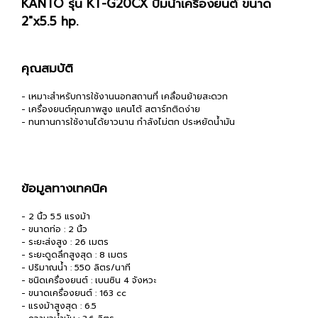
KANTO รุ่น KT-G20CX ปั้มน้ำเครื่องยนต์ ขนาด
2"x5.5 hp.
คุณสมบัติ
- เหมาะสำหรับการใช้งานนอกสถานที่ เคลื่อนย้ายสะดวก
- เครื่องยนต์คุณภาพสูง แคนโต้ สตาร์ทติดง่าย
- ทนทานการใช้งานได้ยาวนาน กำลังไม่ตก ประหยัดน้ำมัน
ข้อมูลทางเทคนิค
- 2 นิ้ว 5.5 แรงม้า
- ขนาดท่อ : 2 นิ้ว
- ระยะส่งสูง : 26 เมตร
- ระยะดูดลึกสูงสุด : 8 เมตร
- ปริมาณน้ำ : 550 ลิตร/นาที
- ชนิดเครื่องยนต์ : เบนซิน 4 จังหวะ
- ขนาดเครื่องยนต์ : 163 cc
- แรงม้าสูงสุด : 6.5