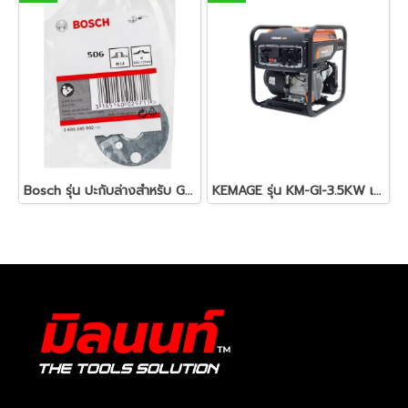
Bosch รุ่น ปะกับล่างสำหรับ GWS-M14 ( 2603345002 )
KEMAGE รุ่น KM-GI-3.5KW เครื่องปั่นไฟอินเวอเตอร์แบบเปิด 3700 วัตต์ 3.5Kw