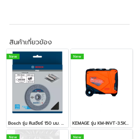
สินค้าเกี่ยวข้อง
New
New
Bosch รุ่น หินเจียร์ 150 มม. สำหรับมอเตอร์หินเจีย 6", A60 (1609201650)
KEMAGE รุ่น KM-INVT-3.5KW-SILENT เครื่องปั่นไฟอินเวอเตอร์ Silent type 3.5kw (รุ่นเก็บเสียง)
New
New