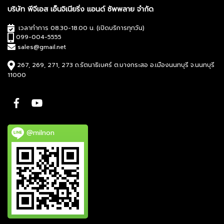
บริษัท พีจีเอส เอ็นจิเนียริ่ง แอนด์ ซัพพลาย จำกัด
เวลาทำการ 08.30-18.00 น. (เปิดบริการทุกวัน)
099-004-5555
sales@gmail.net
267, 269, 271, 273 ถ.รัตนาธิเบศร์ ต.บางกระสอ อ.เมืองนนทบุรี จ.นนทบุรี
11000
@milnon