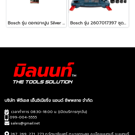
Bosch รุ่น ดอกเจาะปูน Silver CYL-3 : 12 x 90 / 150 มม. (1ชิ้น) ( 2608680714 )
Bosch รุ่น 2607017397 ชุด X-LINE (100 PCS) - TITANIUM (Blue) ชุดดอกสว่าน+เครื่องมือ X-LINE100ชิ้น รหัส 2607017397
บริษัท พีจีเอส เอ็นจิเนียริ่ง แอนด์ ซัพพลาย จำกัด
เวลาทำการ 08.30-18.00 น. (เปิดบริการทุกวัน)
099-004-5555
sales@gmail.net
267, 269, 271, 273 ถ.รัตนาธิเบศร์ ต.บางกระสอ อ.เมืองนนทบุรี จ.นนทบุรี