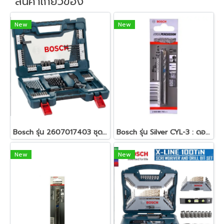
สินค้าเกี่ยวข้อง
New
New
Bosch รุ่น 2607017403 ชุด V-Line - 83 Pcs.(Blue) ชุดดอกไขควงและดอกสว่าน V-Line 83 ชิ้น รหัส 2607017403
Bosch รุ่น Silver CYL-3 : ดอกเจาะปูน 3 x 40 / 70 มม. (1ชิ้น) ( 2608680700 )
New
New