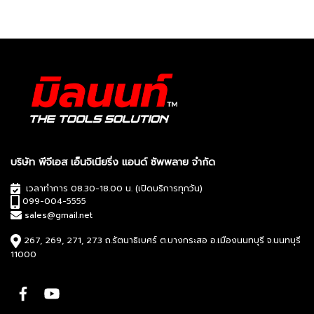
บริษัท พีจีเอส เอ็นจิเนียริ่ง แอนด์ ซัพพลาย จำกัด
เวลาทำการ 08.30-18.00 น. (เปิดบริการทุกวัน)
099-004-5555
sales@gmail.net
267, 269, 271, 273 ถ.รัตนาธิเบศร์ ต.บางกระสอ อ.เมืองนนทบุรี จ.นนทบุรี
11000