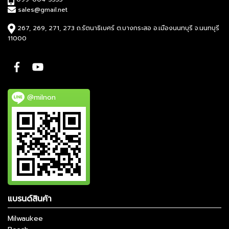
sales@gmail.net
267, 269, 271, 273 ถ.รัตนาธิเบศร์ ต.บางกระสอ อ.เมืองนนทบุรี จ.นนทบุรี
11000
@milnon
แบรนด์สินค้า
Milwaukee